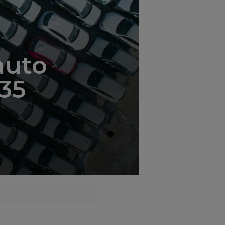
';
auto
035