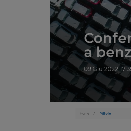
Confer
a benz
09 Giu 2022 17:3
Home
/
Pillole