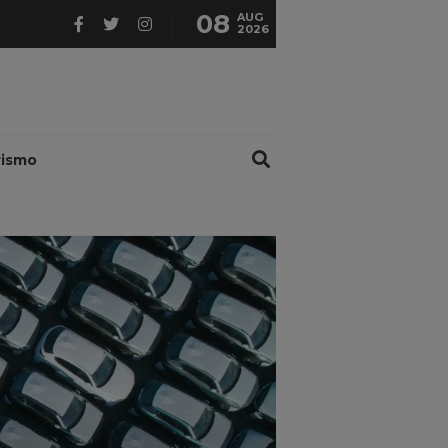
08
AUG
2026
rismo