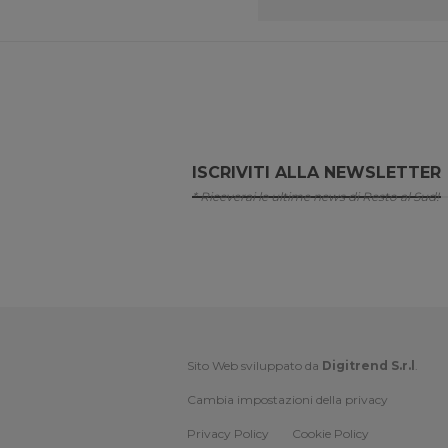
ISCRIVITI ALLA NEWSLETTER
* Riceverai le ultime news di Resto al Sud!
Sito Web sviluppato da
Digitrend S.r.l
.
Cambia impostazioni della privacy
Privacy Policy
Cookie Policy