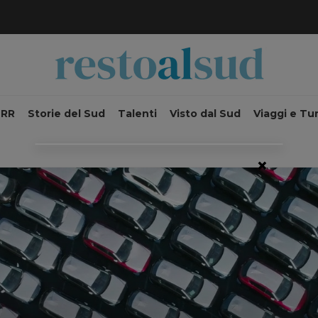
NRR
Storie del Sud
Talenti
Visto dal Sud
Viaggi e Tu
×