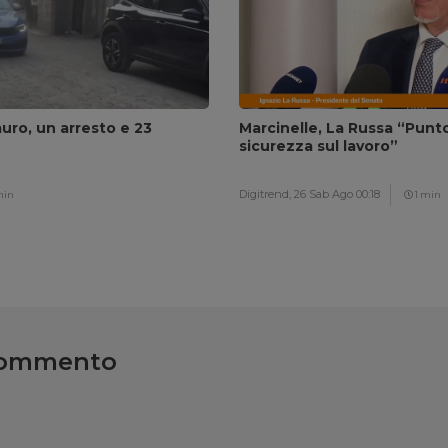
auro, un arresto e 23
Marcinelle, La Russa “Punto 
sicurezza sul lavoro”
Digitrend,
26 Sab Ago 00:18
min
1 min
commento