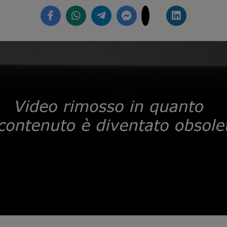
Loaded
:
59.71%