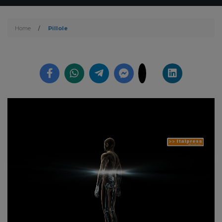
Home
/
Pillole