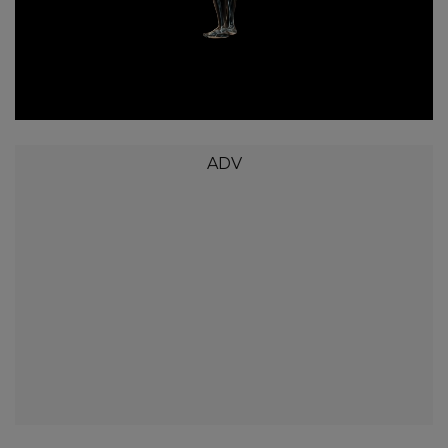
Loaded
:
Unmute
21.93%