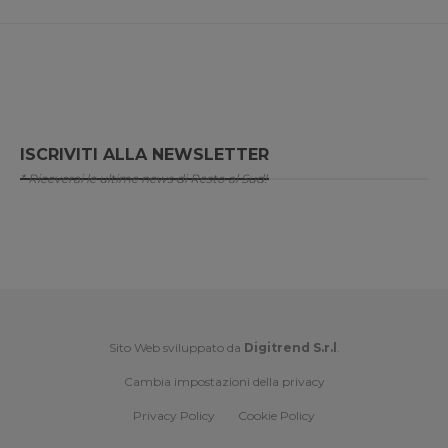
ISCRIVITI ALLA NEWSLETTER
* Riceverai le ultime news di Resto al Sud!
Sito Web sviluppato da
Digitrend S.r.l
.
Cambia impostazioni della privacy
Privacy Policy
Cookie Policy