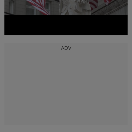
Loaded
:
Unmute
9.81%