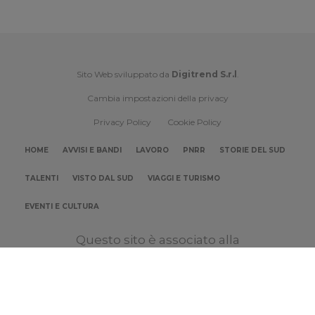
Sito Web sviluppato da
Digitrend S.r.l
.
Cambia impostazioni della privacy
Privacy Policy
Cookie Policy
HOME
AVVISI E BANDI
LAVORO
PNRR
STORIE DEL SUD
TALENTI
VISTO DAL SUD
VIAGGI E TURISMO
EVENTI E CULTURA
Questo sito è associato alla