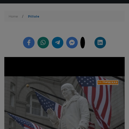
Home
/
Pillole