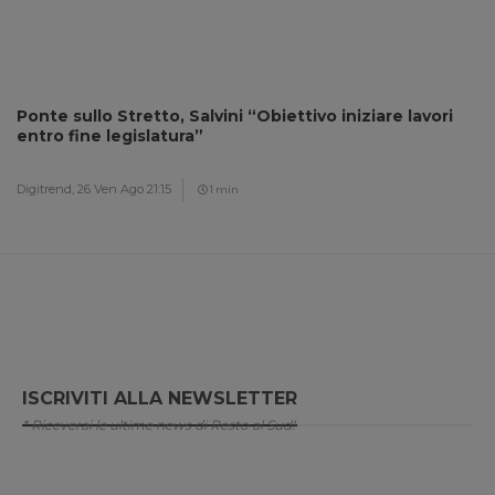
Ponte sullo Stretto, Salvini “Obiettivo iniziare lavori
entro fine legislatura”
Digitrend,
26 Ven Ago 21:15
1 min
ISCRIVITI ALLA NEWSLETTER
* Riceverai le ultime news di Resto al Sud!