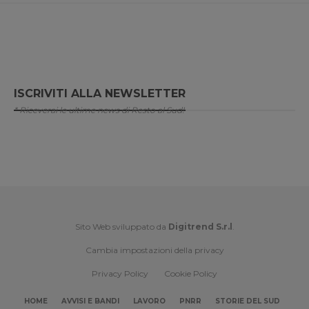
ISCRIVITI ALLA NEWSLETTER
* Riceverai le ultime news di Resto al Sud!
Sito Web sviluppato da
Digitrend S.r.l
.
Cambia impostazioni della privacy
Privacy Policy
Cookie Policy
HOME
AVVISI E BANDI
LAVORO
PNRR
STORIE DEL SUD