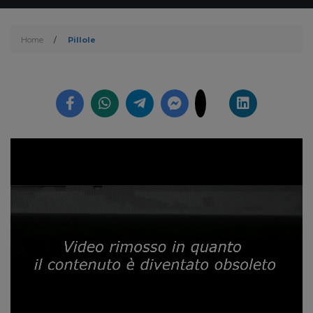
Home
/
Pillole