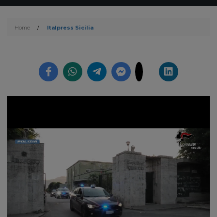
Home
/
Italpress Sicilia