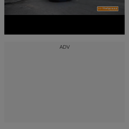
Loaded
:
Unmute
28.32%