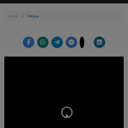
Home
/
Pillole
Play