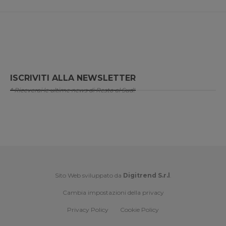
ISCRIVITI ALLA NEWSLETTER
* Riceverai le ultime news di Resto al Sud!
Sito Web sviluppato da
Digitrend S.r.l
.
Cambia impostazioni della privacy
Privacy Policy
Cookie Policy