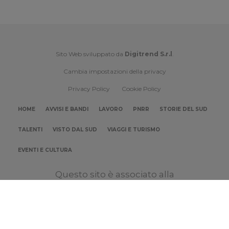
Sito Web sviluppato da
Digitrend S.r.l
.
Cambia impostazioni della privacy
Privacy Policy
Cookie Policy
HOME
AVVISI E BANDI
LAVORO
PNRR
STORIE DEL SUD
TALENTI
VISTO DAL SUD
VIAGGI E TURISMO
EVENTI E CULTURA
Questo sito è associato alla