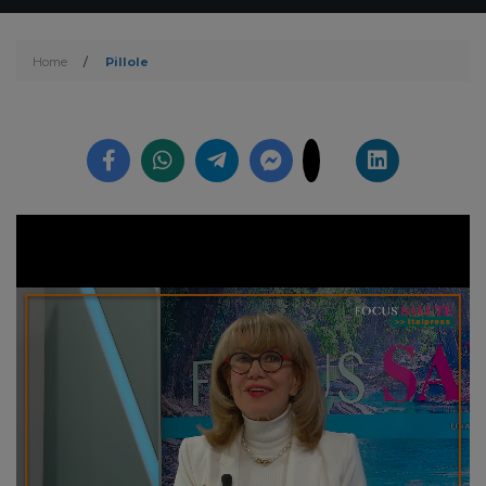
Home
/
Pillole