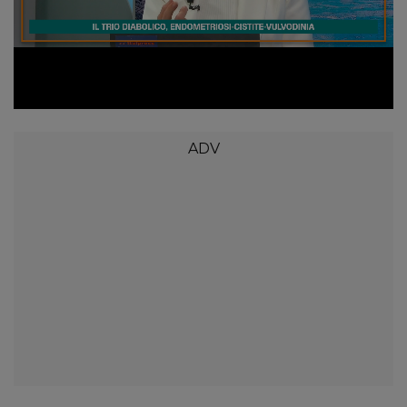
Loaded
:
Unmute
4.64%