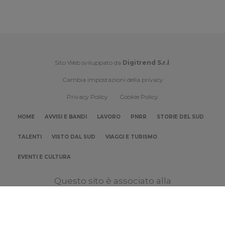
Sito Web sviluppato da
Digitrend S.r.l
.
Cambia impostazioni della privacy
Privacy Policy
Cookie Policy
HOME
AVVISI E BANDI
LAVORO
PNRR
STORIE DEL SUD
TALENTI
VISTO DAL SUD
VIAGGI E TURISMO
EVENTI E CULTURA
Questo sito è associato alla