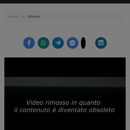
Home
/
Pillole