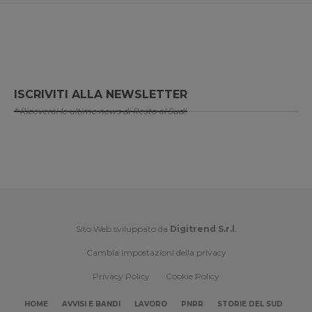
ISCRIVITI ALLA NEWSLETTER
* Riceverai le ultime news di Resto al Sud!
Sito Web sviluppato da
Digitrend S.r.l
.
Cambia impostazioni della privacy
Privacy Policy
Cookie Policy
HOME
AVVISI E BANDI
LAVORO
PNRR
STORIE DEL SUD