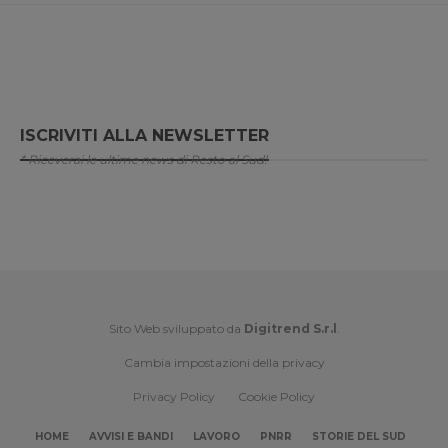
ISCRIVITI ALLA NEWSLETTER
* Riceverai le ultime news di Resto al Sud!
Sito Web sviluppato da
Digitrend S.r.l
.
Cambia impostazioni della privacy
Privacy Policy
Cookie Policy
HOME
AVVISI E BANDI
LAVORO
PNRR
STORIE DEL SUD