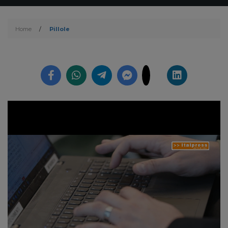
Home
/
Pillole