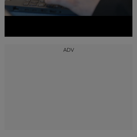
Loaded
:
Unmute
18.01%