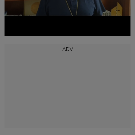
Loaded
:
Unmute
66.62%