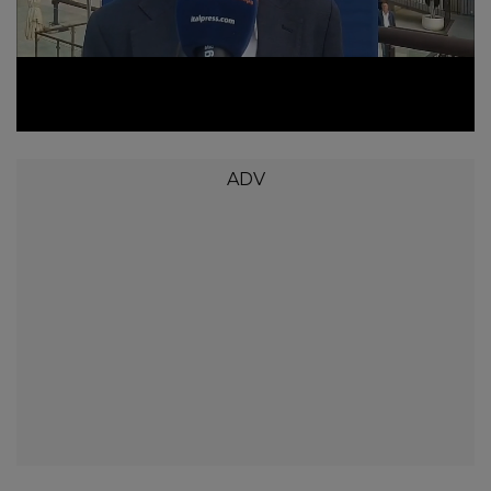
Loaded
:
Unmute
72.52%