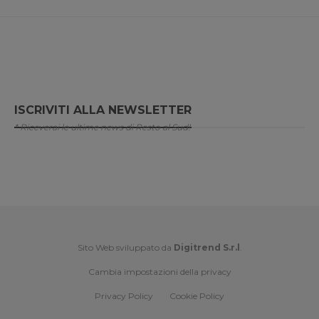
ISCRIVITI ALLA NEWSLETTER
* Riceverai le ultime news di Resto al Sud!
Sito Web sviluppato da
Digitrend S.r.l
.
Cambia impostazioni della privacy
Privacy Policy
Cookie Policy