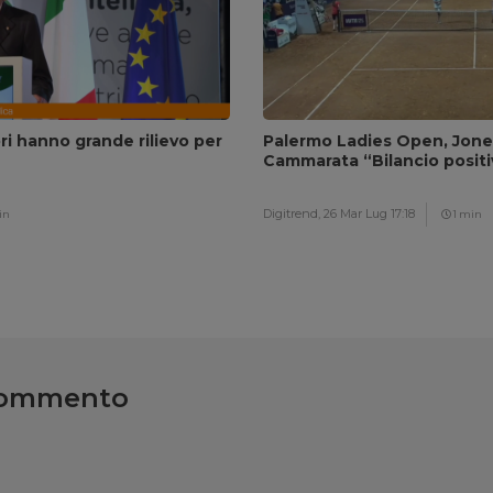
ri hanno grande rilievo per
Palermo Ladies Open, Jones 
Cammarata “Bilancio positi
Digitrend,
26 Mar Lug 17:18
in
1 min
commento