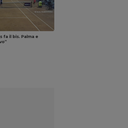
fa il bis. Palma e
vo”