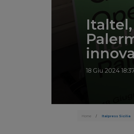
Italte
Palerm
innova
18 Giu 2024 18:3
Home
/
Italpress Sicilia