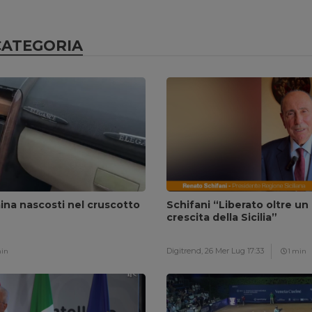
CATEGORIA
aina nascosti nel cruscotto
Schifani “Liberato oltre un 
crescita della Sicilia”
Digitrend,
26 Mer Lug 17:33
min
1 min