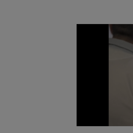
Loaded
:
Unmute
21.15%