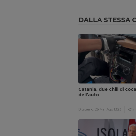
DALLA STESSA 
Catania, due chili di coc
dell’auto
Digitrend,
26 Mar Ago 13:23
1 