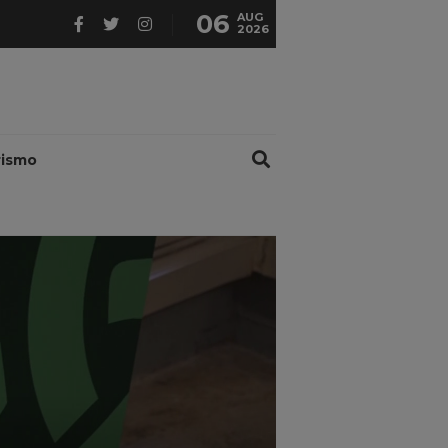
06
AUG
2026
rismo