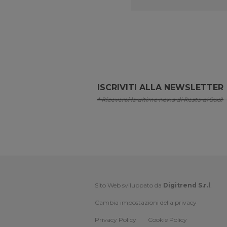
ISCRIVITI ALLA NEWSLETTER
* Riceverai le ultime news di Resto al Sud!
Sito Web sviluppato da
Digitrend S.r.l
.
Cambia impostazioni della privacy
Privacy Policy
Cookie Policy