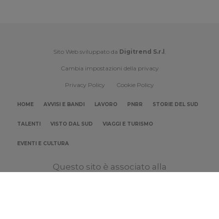
Sito Web sviluppato da
Digitrend S.r.l
.
Cambia impostazioni della privacy
Privacy Policy
Cookie Policy
HOME
AVVISI E BANDI
LAVORO
PNRR
STORIE DEL SUD
TALENTI
VISTO DAL SUD
VIAGGI E TURISMO
EVENTI E CULTURA
Questo sito è associato alla