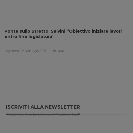
Ponte sullo Stretto, Salvini “Obiettivo iniziare lavori
entro fine legislatura”
Digitrend,
26 Ven Ago 21:15
1 min
ISCRIVITI ALLA NEWSLETTER
* Riceverai le ultime news di Resto al Sud!