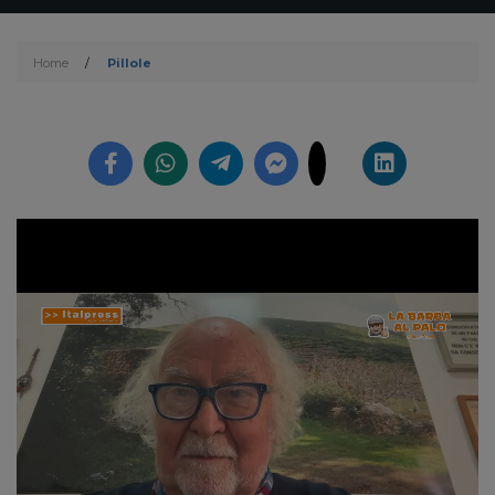
Home
/
Pillole