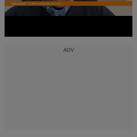
Loaded
:
Unmute
30.95%