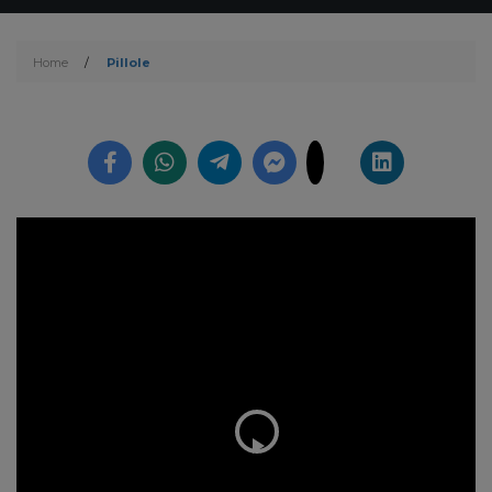
Home
/
Pillole
Play