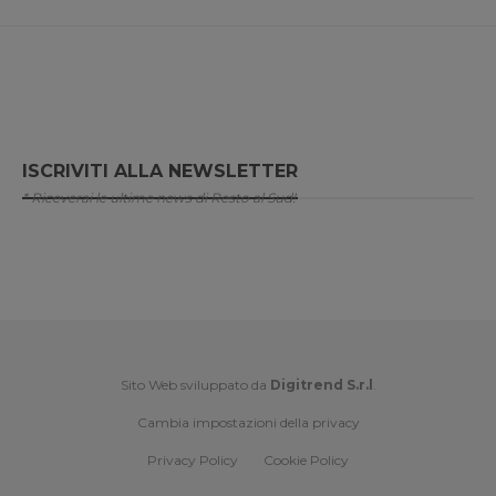
ISCRIVITI ALLA NEWSLETTER
* Riceverai le ultime news di Resto al Sud!
Sito Web sviluppato da
Digitrend S.r.l
.
Cambia impostazioni della privacy
Privacy Policy
Cookie Policy