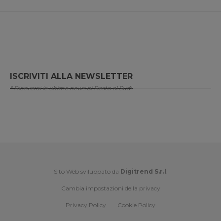
ISCRIVITI ALLA NEWSLETTER
* Riceverai le ultime news di Resto al Sud!
Sito Web sviluppato da
Digitrend S.r.l
.
Cambia impostazioni della privacy
Privacy Policy
Cookie Policy