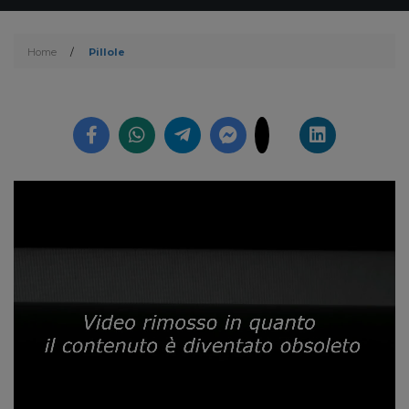
Home
/
Pillole