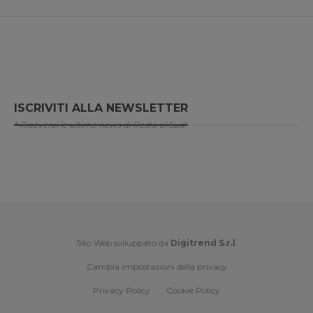
ISCRIVITI ALLA NEWSLETTER
* Riceverai le ultime news di Resto al Sud!
Sito Web sviluppato da
Digitrend S.r.l
.
Cambia impostazioni della privacy
Privacy Policy
Cookie Policy