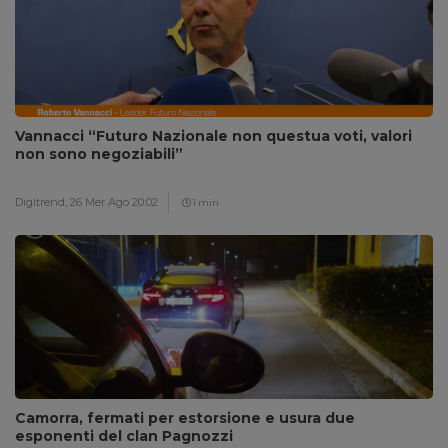
Vannacci “Futuro Nazionale non questua voti, valori
non sono negoziabili”
Digitrend,
26 Mer Ago 20:02
1 min
Camorra, fermati per estorsione e usura due
esponenti del clan Pagnozzi