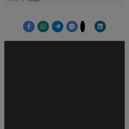
Home
/
Pillole