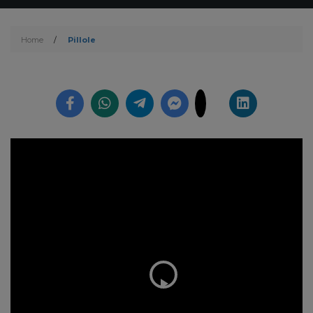
Home
/
Pillole
Play