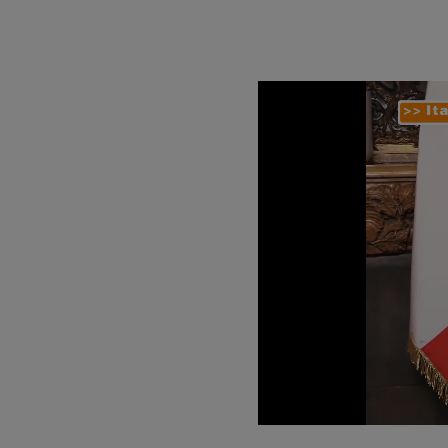
Loaded
:
Unmute
22.15%