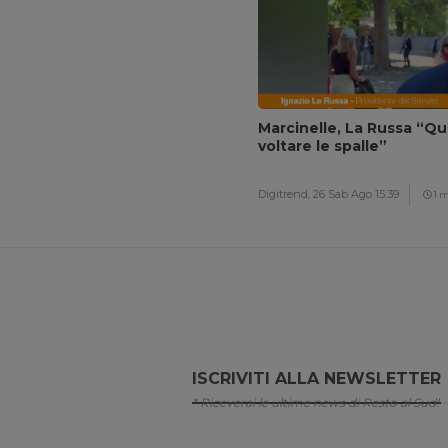
Marcinelle, La Russa “Q
voltare le spalle”
Digitrend,
26 Sab Ago 15:39
1 
ISCRIVITI ALLA NEWSLETTER
* Riceverai le ultime news di Resto al Sud!