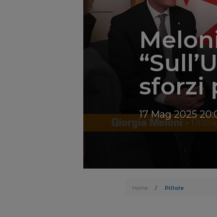
Meloni
“Sull’
sforzi
17 Mag 2025 20:
Home
/
Pillole