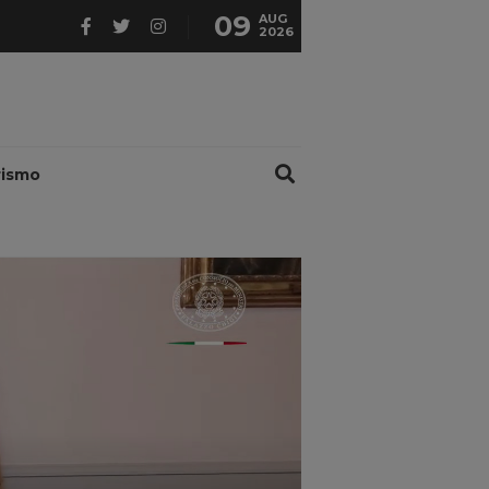
09
AUG
2026
rismo