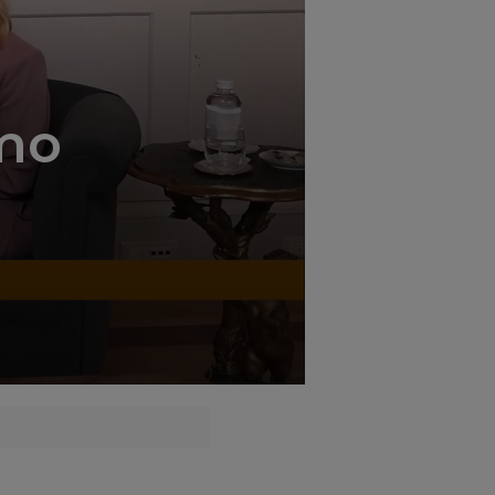
';
amo