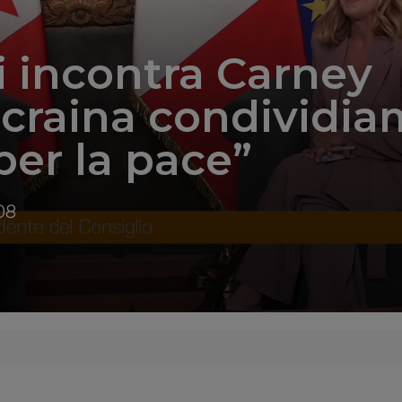
 incontra Carney
Ucraina condividi
 per la pace”
08