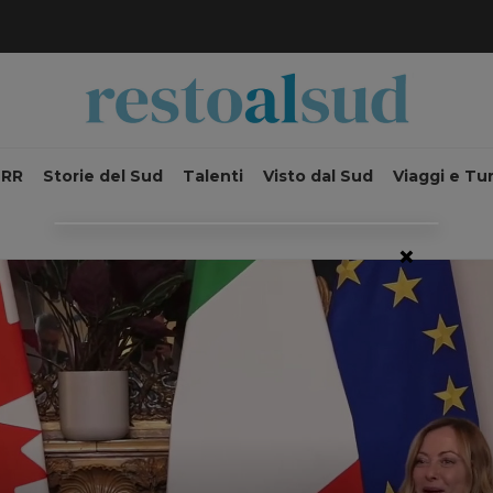
NRR
Storie del Sud
Talenti
Visto dal Sud
Viaggi e Tu
×