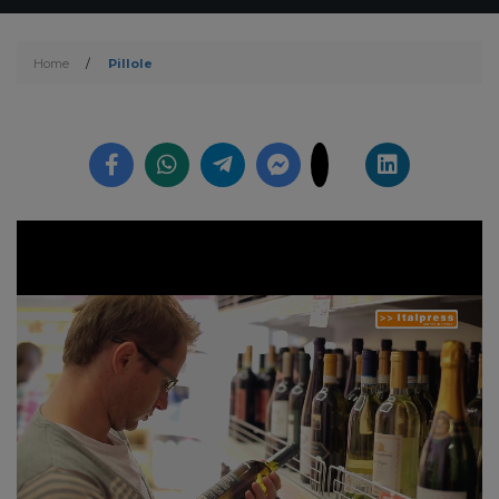
Home
/
Pillole