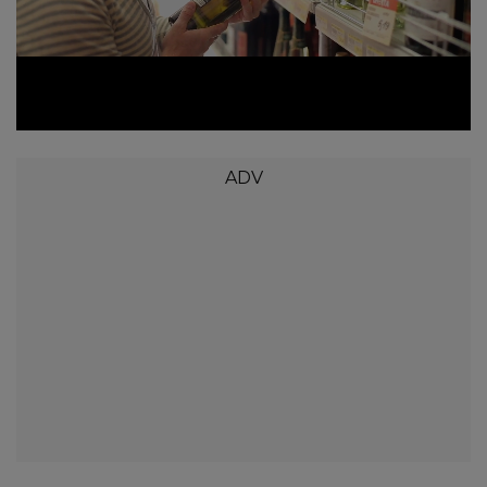
Loaded
:
Unmute
34.35%