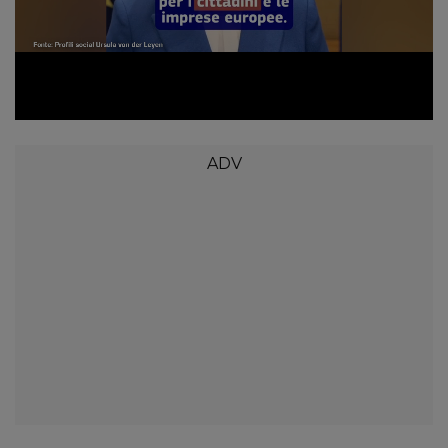
Loaded
:
Unmute
78.45%