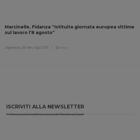
Marcinelle, Fidanza “Istituita giornata europea vittime
sul lavoro l’8 agosto”
Digitrend,
26 Ven Ago 21:15
1 min
ISCRIVITI ALLA NEWSLETTER
* Riceverai le ultime news di Resto al Sud!