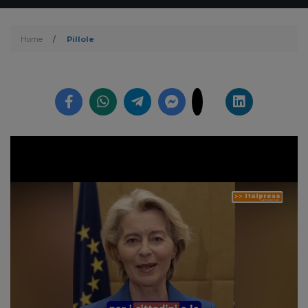
Home
/
Pillole