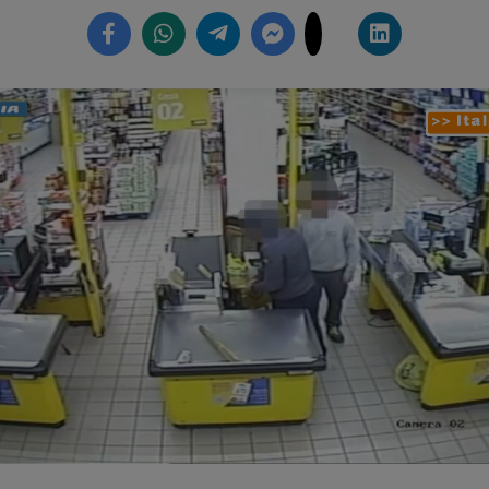
Loaded
:
57.70%