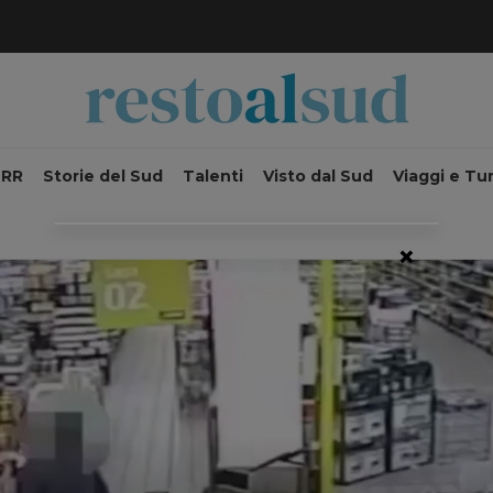
NRR
Storie del Sud
Talenti
Visto dal Sud
Viaggi e Tu
×