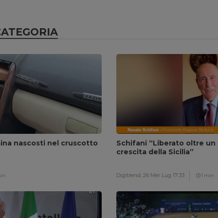
CATEGORIA
aina nascosti nel cruscotto
Schifani “Liberato oltre un 
crescita della Sicilia”
Digitrend,
26 Mer Lug 17:33
min
1 min