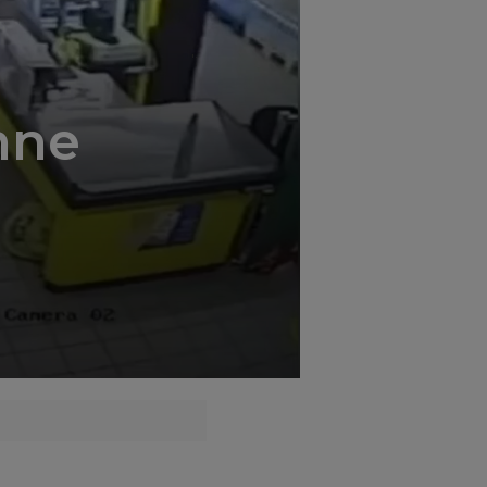
';
nne