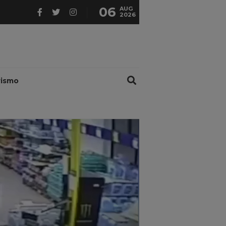
06
AUG
2026
rismo