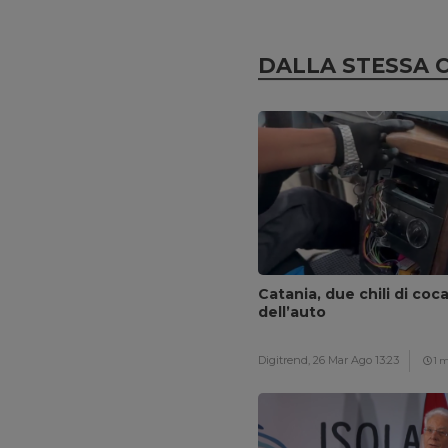
DALLA STESSA 
Catania, due chili di coc
dell’auto
Digitrend,
26 Mar Ago 13:23
1 