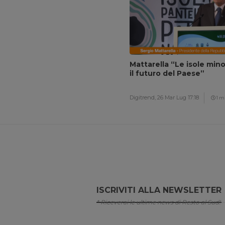
Mattarella “Le isole mino
il futuro del Paese”
Digitrend,
26 Mar Lug 17:18
1 m
ISCRIVITI ALLA NEWSLETTER
* Riceverai le ultime news di Resto al Sud!