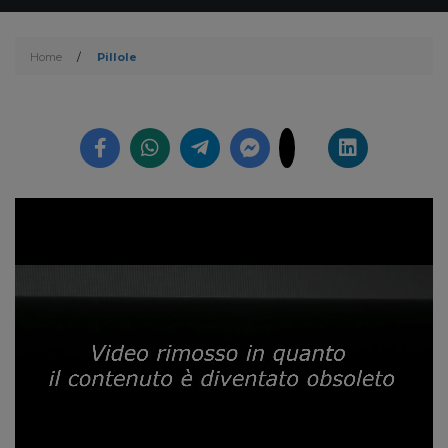
Home
/
Pillole