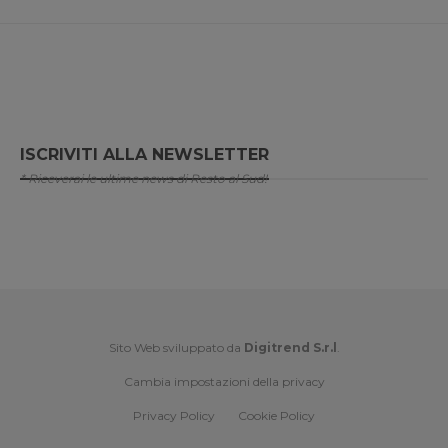
ISCRIVITI ALLA NEWSLETTER
* Riceverai le ultime news di Resto al Sud!
Sito Web sviluppato da
Digitrend S.r.l
.
Cambia impostazioni della privacy
Privacy Policy
Cookie Policy