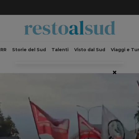
NRR
Storie del Sud
Talenti
Visto dal Sud
Viaggi e Tu
×