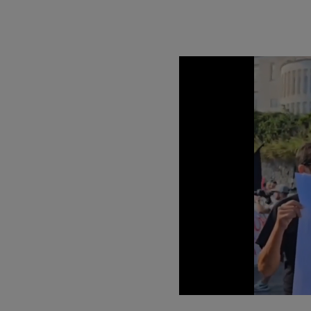
Loaded
:
Unmute
20.17%