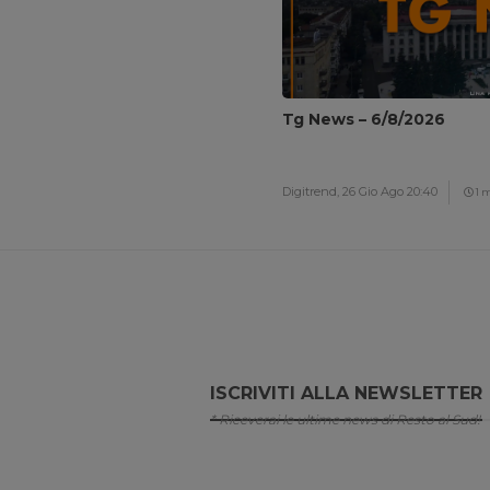
Tg News – 6/8/2026
Digitrend,
26 Gio Ago 20:40
1 
ISCRIVITI ALLA NEWSLETTER
* Riceverai le ultime news di Resto al Sud!