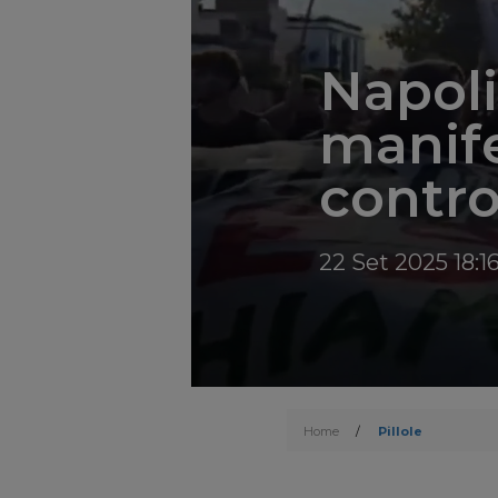
Napoli
manife
contro
22 Set 2025 18:1
Home
/
Pillole