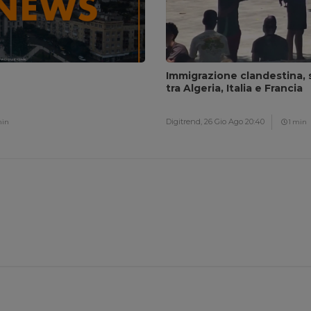
Immigrazione clandestina, 
tra Algeria, Italia e Francia
Digitrend,
26 Gio Ago 20:40
min
1 min