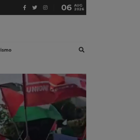
06
AUG
2026
rismo