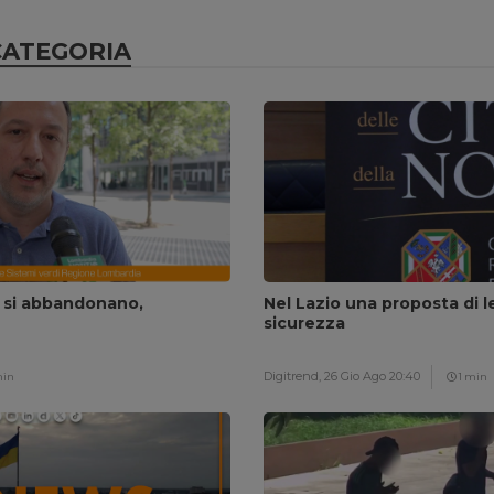
CATEGORIA
n si abbandonano,
Nel Lazio una proposta di l
sicurezza
Digitrend,
26 Gio Ago 20:40
min
1 min