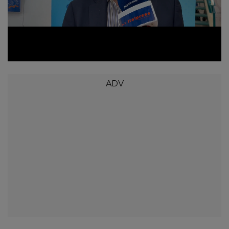
Loaded
:
Unmute
29.77%