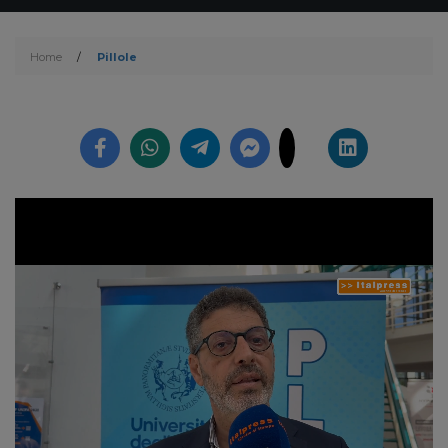
Home
/
Pillole