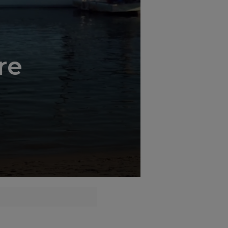
';
re