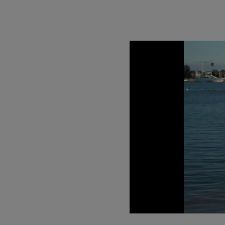
Load
Unmute
26.9