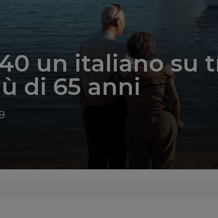
40 un italiano su t
iù di 65 anni
9