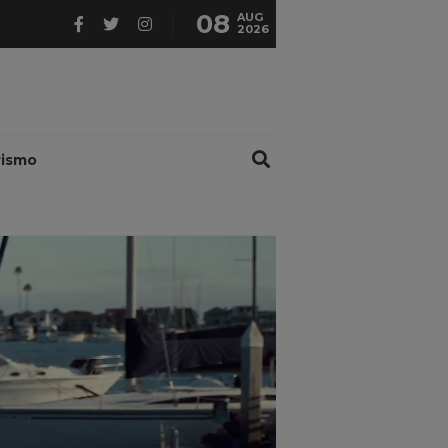
08
AUG
2026
rismo