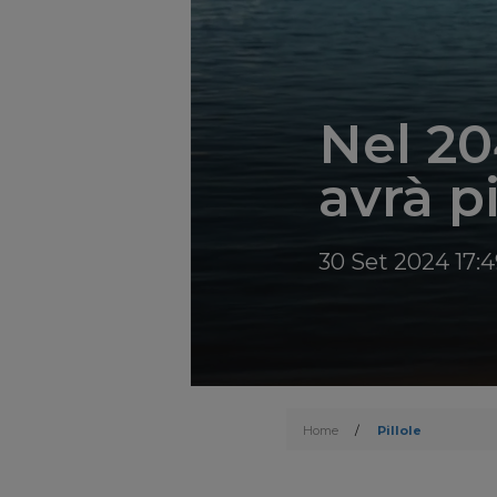
Nel 20
avrà p
30 Set 2024 17:4
Home
/
Pillole