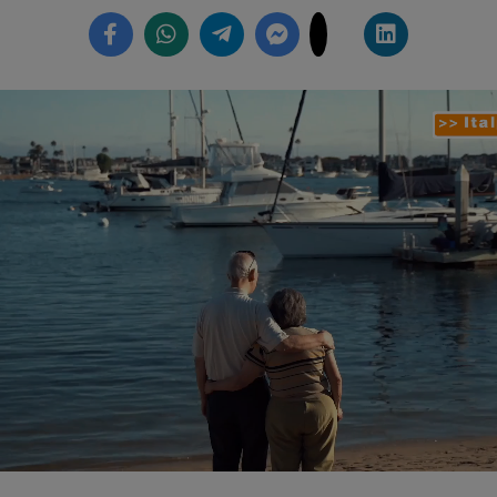
ed
:
5%