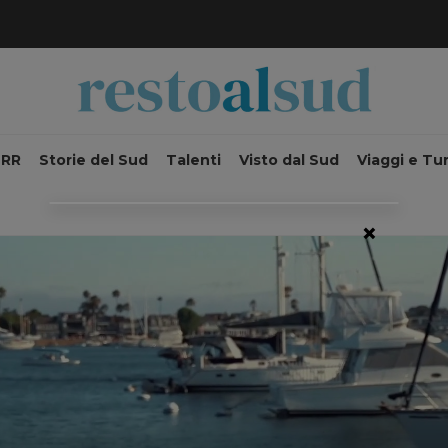
NRR
Storie del Sud
Talenti
Visto dal Sud
Viaggi e Tu
×