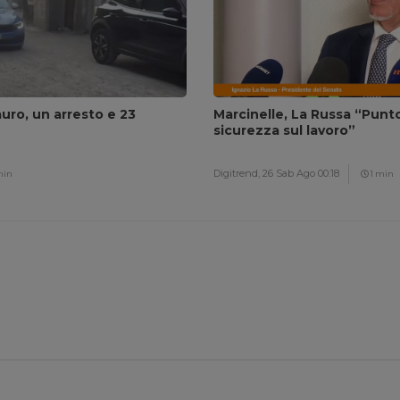
auro, un arresto e 23
Marcinelle, La Russa “Punto 
sicurezza sul lavoro”
Digitrend,
26 Sab Ago 00:18
min
1 min