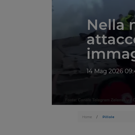
Nella 
attacc
immagi
14 Mag 2026 09:
Home
/
Pillole