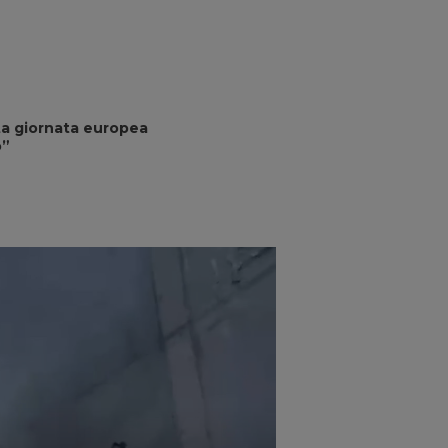
ita giornata europea
o”