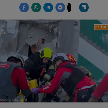
Loaded
:
49.30%