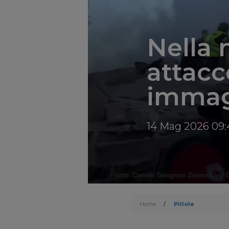
Nella 
attacc
immagi
14 Mag 2026 09:
Home
/
Pillole