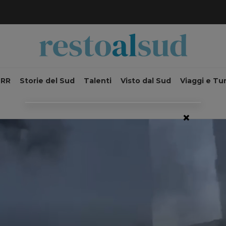
NRR
Storie del Sud
Talenti
Visto dal Sud
Viaggi e Tu
×