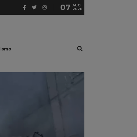
07
AUG
2026
rismo