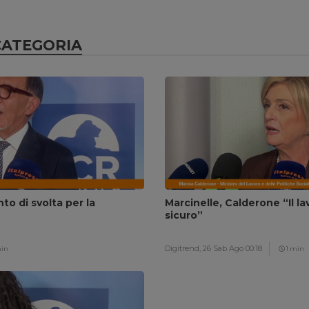
CATEGORIA
to di svolta per la
Marcinelle, Calderone “Il l
sicuro”
Digitrend,
26 Sab Ago 00:18
min
1 min