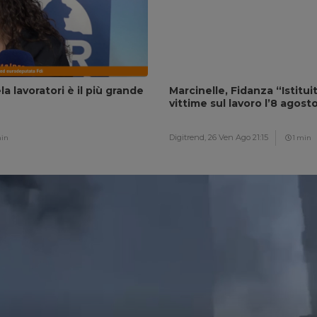
a lavoratori è il più grande
Marcinelle, Fidanza “Istitu
vittime sul lavoro l’8 agost
Digitrend,
26 Ven Ago 21:15
min
1 min