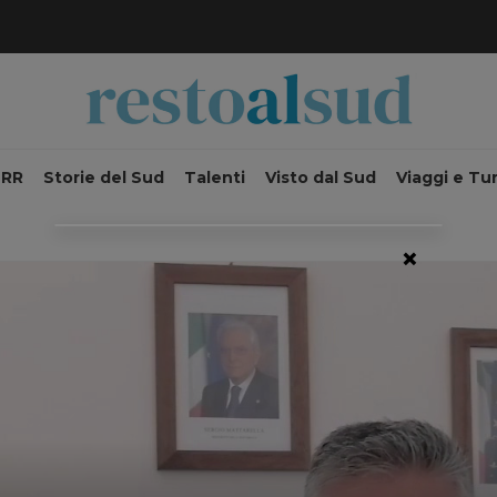
NRR
Storie del Sud
Talenti
Visto dal Sud
Viaggi e Tu
×