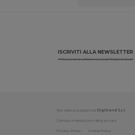
ISCRIVITI ALLA NEWSLETTER
* Riceverai le ultime news di Resto al Sud!
Sito Web sviluppato da
Digitrend S.r.l
.
Cambia impostazioni della privacy
Privacy Policy
Cookie Policy