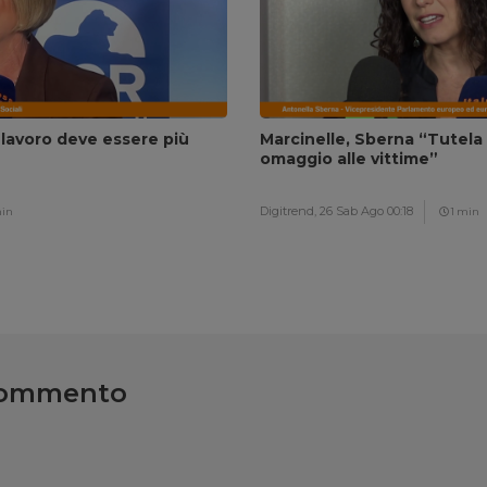
 lavoro deve essere più
Marcinelle, Sberna “Tutela l
omaggio alle vittime”
Digitrend,
26 Sab Ago 00:18
min
1 min
commento