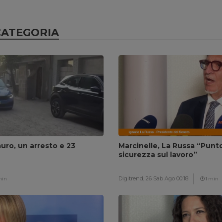
CATEGORIA
auro, un arresto e 23
Marcinelle, La Russa “Punto 
sicurezza sul lavoro”
Digitrend,
26 Sab Ago 00:18
min
1 min