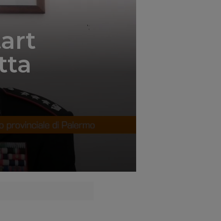
';
art
tta