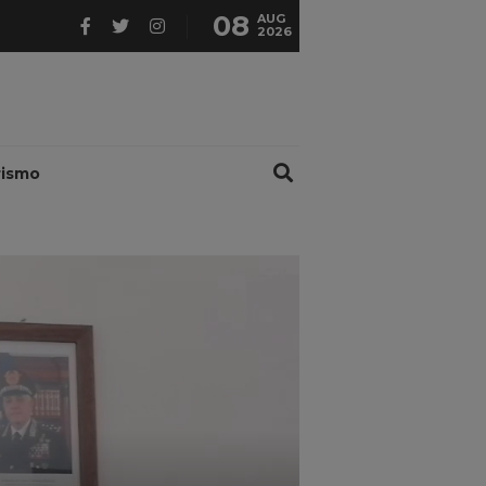
08
AUG
2026
rismo