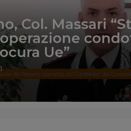
o, Col. Massari “St
 operazione condo
ocura Ue”
1