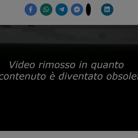
Loaded
:
59.71%