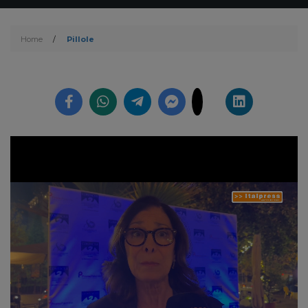
Home
/
Pillole