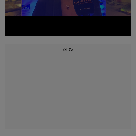
Loaded
:
Unmute
24.14%