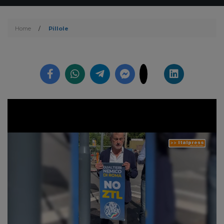
Home
/
Pillole