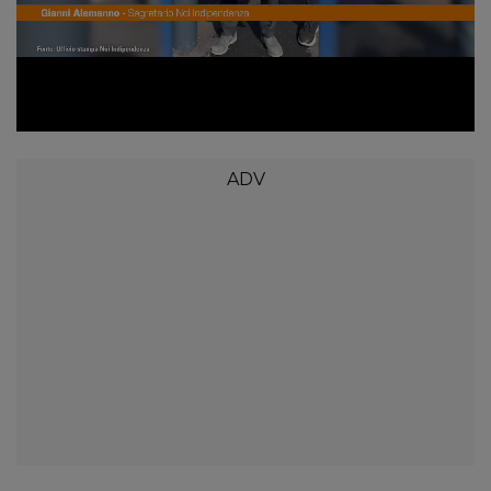
Loaded
:
Unmute
58.66%