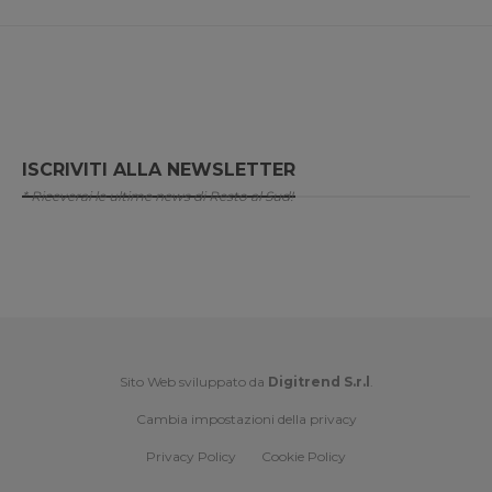
ISCRIVITI ALLA NEWSLETTER
* Riceverai le ultime news di Resto al Sud!
Sito Web sviluppato da
Digitrend S.r.l
.
Cambia impostazioni della privacy
Privacy Policy
Cookie Policy