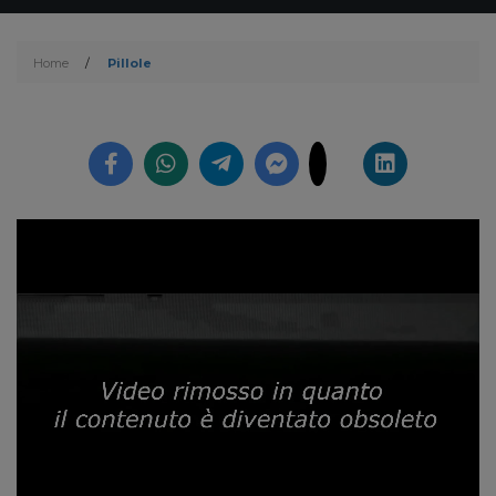
Home
/
Pillole