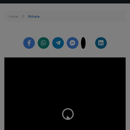
Home
/
Pillole
Play