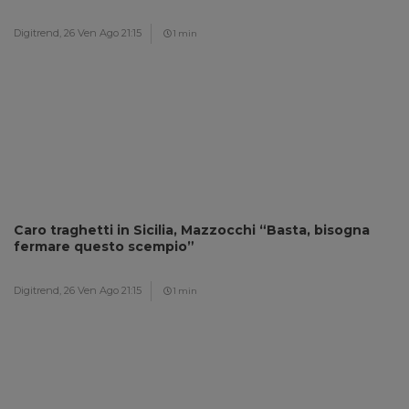
Digitrend,
26 Ven Ago 21:15
1 min
Caro traghetti in Sicilia, Mazzocchi “Basta, bisogna
fermare questo scempio”
Digitrend,
26 Ven Ago 21:15
1 min