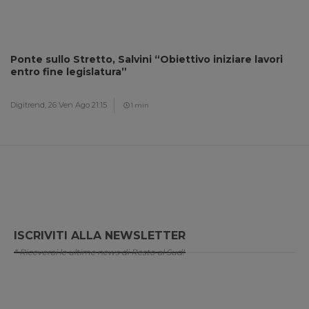
Ponte sullo Stretto, Salvini “Obiettivo iniziare lavori
entro fine legislatura”
Digitrend,
26 Ven Ago 21:15
1 min
ISCRIVITI ALLA NEWSLETTER
* Riceverai le ultime news di Resto al Sud!