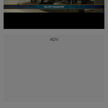
Loaded
:
Unmute
6.92%