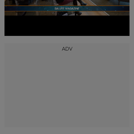
Loaded
:
Unmute
6.09%