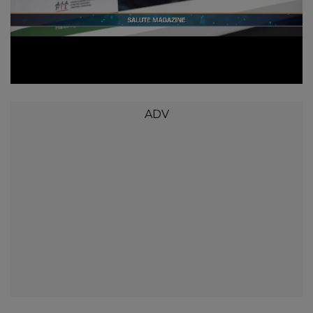
Loaded
:
Unmute
6.35%