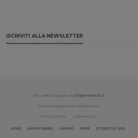
ISCRIVITI ALLA NEWSLETTER
* Riceverai le ultime news di Resto al Sud!
Sito Web sviluppato da
Digitrend S.r.l
.
Cambia impostazioni della privacy
Privacy Policy
Cookie Policy
HOME
AVVISI E BANDI
LAVORO
PNRR
STORIE DEL SUD