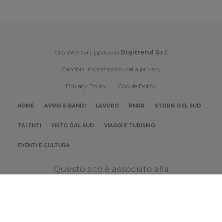
Sito Web sviluppato da
Digitrend S.r.l
.
Cambia impostazioni della privacy
Privacy Policy
Cookie Policy
HOME
AVVISI E BANDI
LAVORO
PNRR
STORIE DEL SUD
TALENTI
VISTO DAL SUD
VIAGGI E TURISMO
EVENTI E CULTURA
Questo sito è associato alla