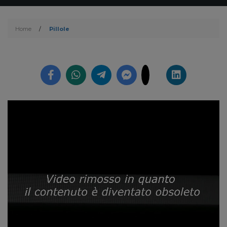
Home
/
Pillole