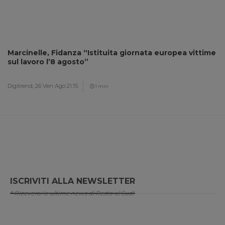
Marcinelle, Fidanza “Istituita giornata europea vittime
sul lavoro l’8 agosto”
Digitrend,
26 Ven Ago 21:15
1 min
ISCRIVITI ALLA NEWSLETTER
* Riceverai le ultime news di Resto al Sud!