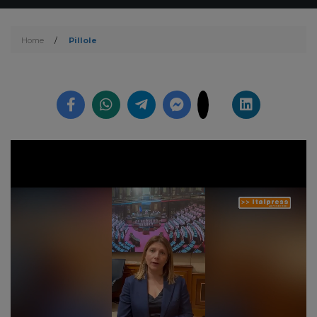
Home
/
Pillole