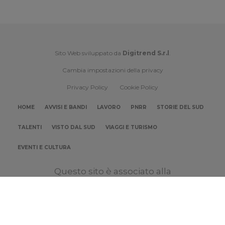
Sito Web sviluppato da
Digitrend S.r.l
.
Cambia impostazioni della privacy
Privacy Policy
Cookie Policy
HOME
AVVISI E BANDI
LAVORO
PNRR
STORIE DEL SUD
TALENTI
VISTO DAL SUD
VIAGGI E TURISMO
EVENTI E CULTURA
Questo sito è associato alla