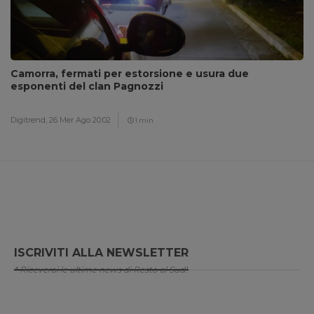
Camorra, fermati per estorsione e usura due
esponenti del clan Pagnozzi
Digitrend,
26 Mer Ago 20:02
1 min
ISCRIVITI ALLA NEWSLETTER
* Riceverai le ultime news di Resto al Sud!