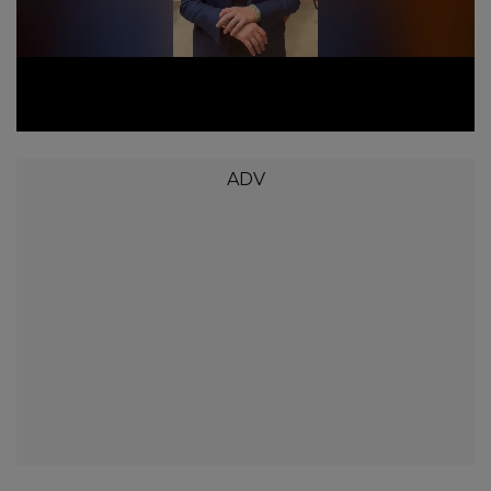
Loaded
:
Unmute
37.40%