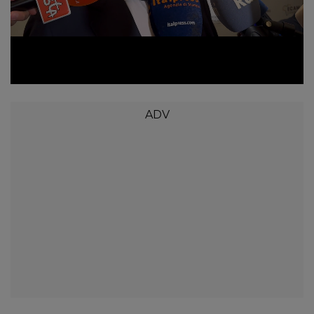
Loaded
:
Unmute
32.03%