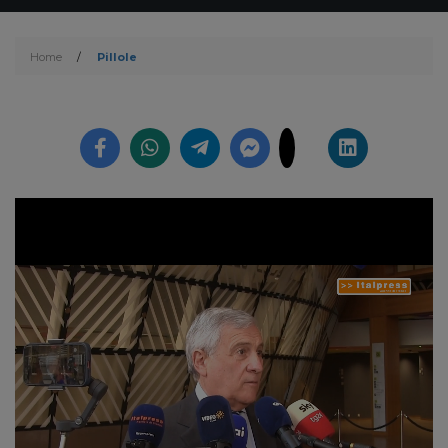
Home
/
Pillole