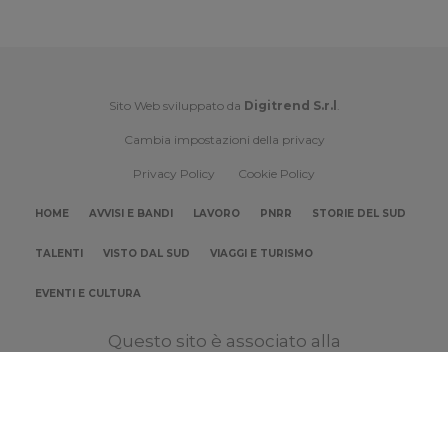
Sito Web sviluppato da
Digitrend S.r.l
.
Cambia impostazioni della privacy
Privacy Policy
Cookie Policy
HOME
AVVISI E BANDI
LAVORO
PNRR
STORIE DEL SUD
TALENTI
VISTO DAL SUD
VIAGGI E TURISMO
EVENTI E CULTURA
Questo sito è associato alla