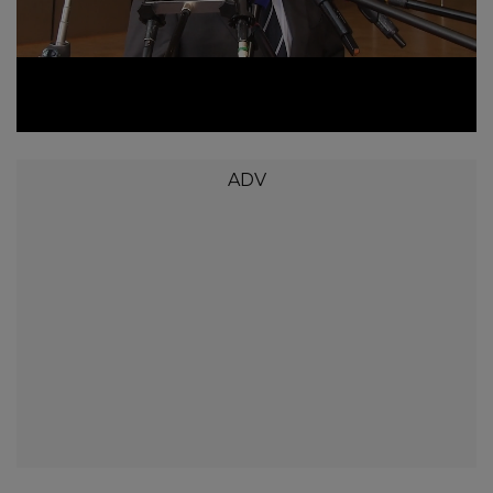
Loaded
:
Unmute
38.51%