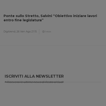
Ponte sullo Stretto, Salvini “Obiettivo iniziare lavori
entro fine legislatura”
Digitrend,
26 Ven Ago 21:15
1 min
ISCRIVITI ALLA NEWSLETTER
* Riceverai le ultime news di Resto al Sud!