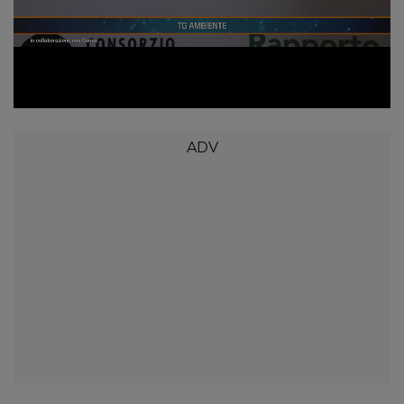
Loaded
:
Unmute
5.88%