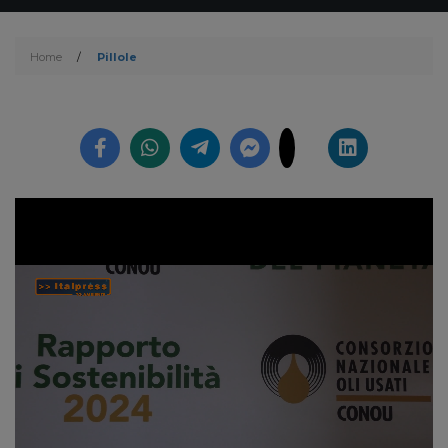
Home
/
Pillole