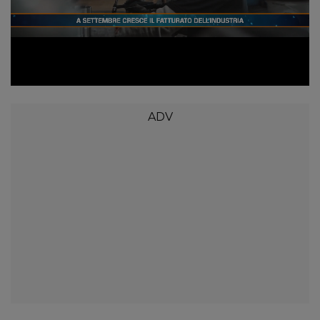
Loaded
:
Unmute
13.46%