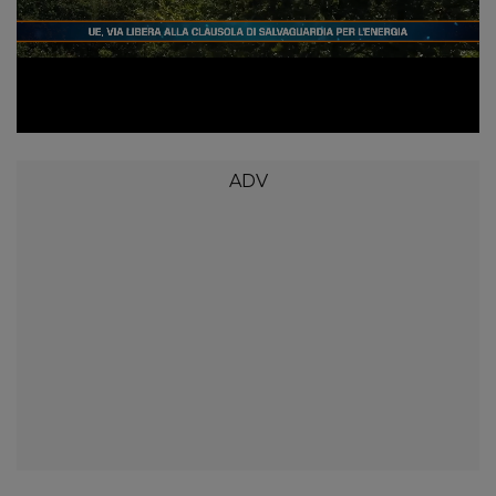
Loaded
:
Unmute
12.65%