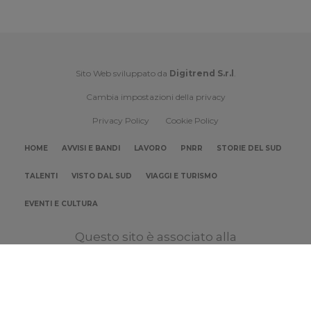
Sito Web sviluppato da
Digitrend S.r.l
.
Cambia impostazioni della privacy
Privacy Policy
Cookie Policy
HOME
AVVISI E BANDI
LAVORO
PNRR
STORIE DEL SUD
TALENTI
VISTO DAL SUD
VIAGGI E TURISMO
EVENTI E CULTURA
Questo sito è associato alla