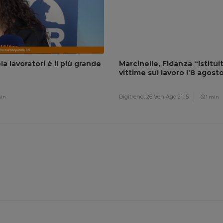
a lavoratori è il più grande
Marcinelle, Fidanza “Istitu
vittime sul lavoro l’8 agost
Digitrend,
26 Ven Ago 21:15
min
1 min