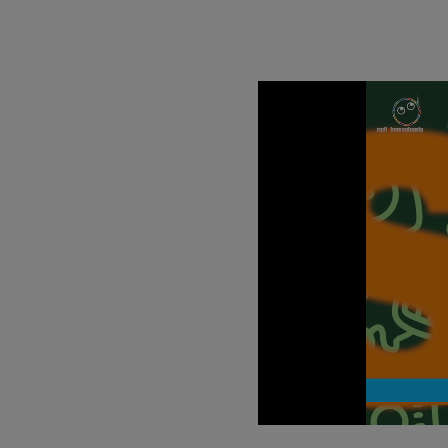
Loaded
:
Unmute
8.38%