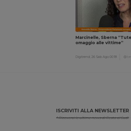
Marcinelle, Sberna “Tutel
omaggio alle vittime”
Digitrend,
26 Sab Ago 00:18
1 
ISCRIVITI ALLA NEWSLETTER
* Riceverai le ultime news di Resto al Sud!