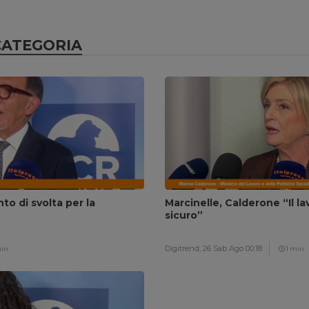
CATEGORIA
to di svolta per la
Marcinelle, Calderone “Il l
sicuro”
Digitrend,
26 Sab Ago 00:18
min
1 min