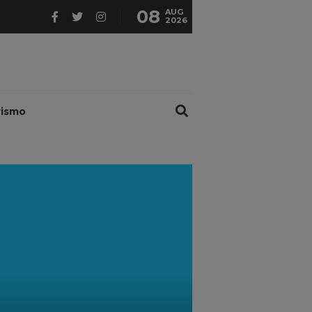
08
AUG
2026
rismo