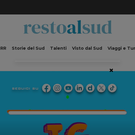
NRR
Storie del Sud
Talenti
Visto dal Sud
Viaggi e Tu
×