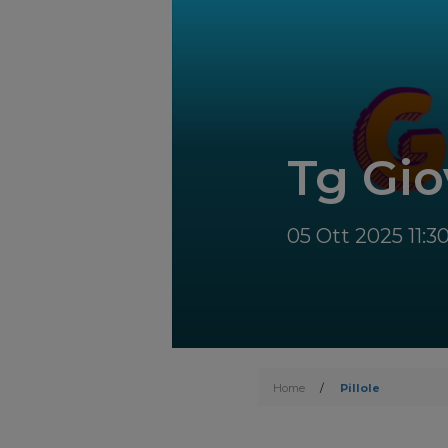
Tg Gio
05 Ott 2025 11:3
Home
/
Pillole