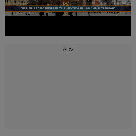
Loaded
:
Unmute
10.51%