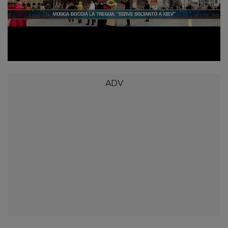
Loaded
:
Unmute
9.00%