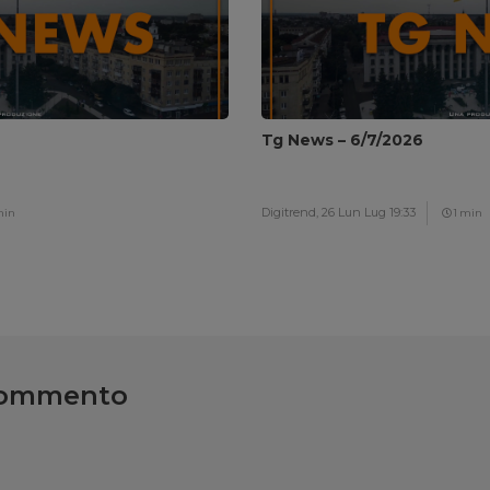
Tg News – 6/7/2026
Digitrend,
26 Lun Lug 19:33
min
1 min
commento