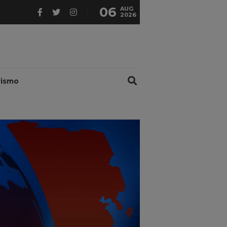
06
AUG
2026
rismo