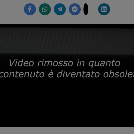
Loaded
:
59.71%