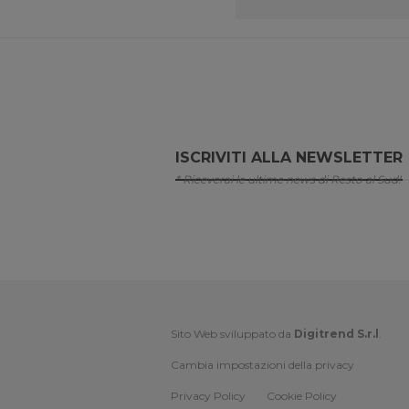
ISCRIVITI ALLA NEWSLETTER
* Riceverai le ultime news di Resto al Sud!
Sito Web sviluppato da
Digitrend S.r.l
.
Cambia impostazioni della privacy
Privacy Policy
Cookie Policy