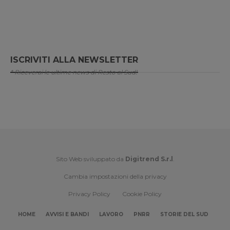
ISCRIVITI ALLA NEWSLETTER
* Riceverai le ultime news di Resto al Sud!
Sito Web sviluppato da
Digitrend S.r.l
.
Cambia impostazioni della privacy
Privacy Policy
Cookie Policy
HOME
AVVISI E BANDI
LAVORO
PNRR
STORIE DEL SUD