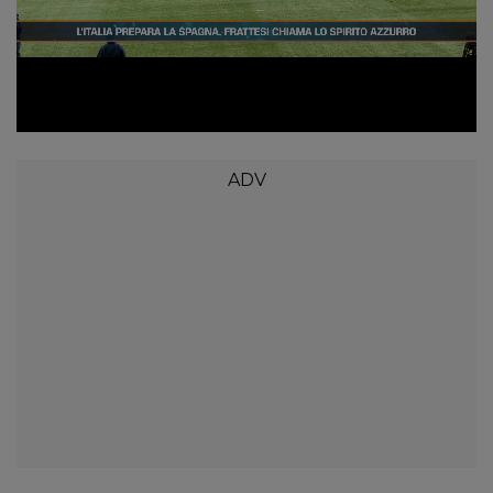
Loaded
:
Unmute
17.55%