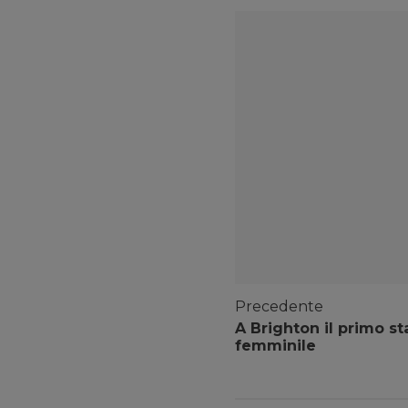
Precedente
A Brighton il primo st
femminile