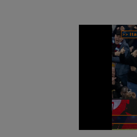
Loaded
:
Unmute
10.51%