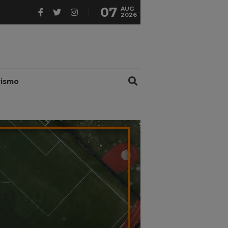
07
AUG
2026
rismo